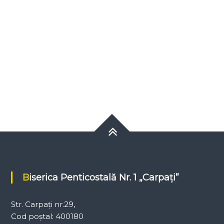
Biserica Penticostală Nr. 1 „Carpați”
Str. Carpați nr.29,
Cod poștal: 400180