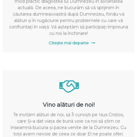
mod practic dragostea lui Dumnezeu în societatea
actuală. De aceea, ne bucurăm să vă sprijinim în
căutarea dumneavoastră după Dumnezeu, fiindu-vă
alături și în rugăciune pentru problemele cu care vă
confruntați în viață. Vă așteptăm să participați împreună
cu noi la închinare!
Citește mai departe
Vino alături de noi!
Te invităm alături de noi, să Îl cunoști pe Isus Cristos,
care Și-a dat viața de bună voie ca noi să știm ce
înseamnă bucuria și pacea venite de la Dumnezeu. Cu
toții avem nevoie de ceea ce doar El ne poate oferi.