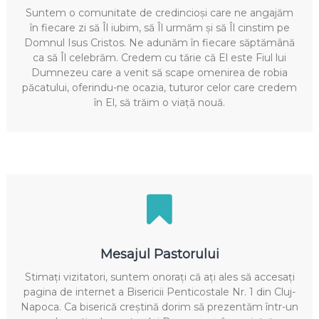
Suntem o comunitate de credincioși care ne angajăm
în fiecare zi să Îl iubim, să Îl urmăm și să Îl cinstim pe
Domnul Isus Cristos. Ne adunăm în fiecare săptămână
ca să Îl celebrăm. Credem cu tărie că El este Fiul lui
Dumnezeu care a venit să scape omenirea de robia
păcatului, oferindu-ne ocazia, tuturor celor care credem
în El, să trăim o viață nouă.
Mesajul Pastorului
Stimați vizitatori, suntem onorați că ați ales să accesați
pagina de internet a Bisericii Penticostale Nr. 1 din Cluj-
Napoca. Ca biserică creștină dorim să prezentăm într-un