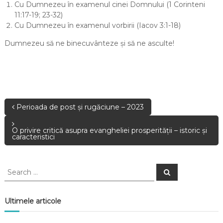
Cu Dumnezeu în examenul cinei Domnului (1 Corinteni
11:17-19; 23-32)
Cu Dumnezeu în examenul vorbirii (Iacov 3:1-18)
Dumnezeu să ne binecuvânteze și să ne asculte!
Perioada de post și rugăciune – 2023
O privire critică asupra evangheliei prosperității – istoric și
caracteristici
Ultimele articole