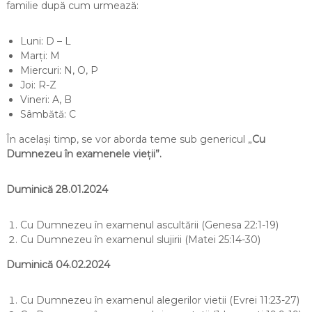
familie după cum urmează:
Luni: D – L
Marți: M
Miercuri: N, O, P
Joi: R-Z
Vineri: A, B
Sâmbătă: C
În același timp, se vor aborda teme sub genericul „
Cu
Dumnezeu în examenele vieții”.
Duminică 28.01.2024
Cu Dumnezeu în examenul ascultării (Genesa 22:1-19)
Cu Dumnezeu în examenul slujirii (Matei 25:14-30)
Duminică 04.02.2024
Cu Dumnezeu în examenul alegerilor vietii (Evrei 11:23-27)