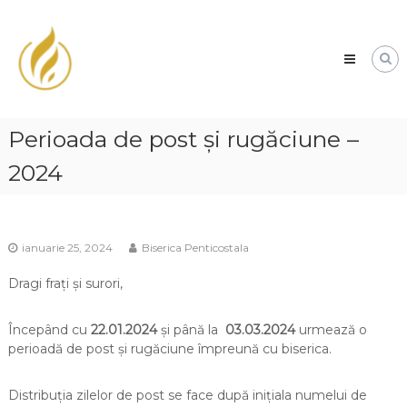
Biserica
Penticostală
nr
1
Fiți
binecuvântați
Perioada de post și rugăciune –
de
Domnul!
2024
ianuarie 25, 2024
Biserica Penticostala
Dragi frați și surori,
Începând cu
22.01.2024
și până la
03.03.2024
urmează o
perioadă de post și rugăciune împreună cu biserica.
Distribuția zilelor de post se face după inițiala numelui de