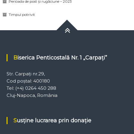
Perioada de post și rugăciune – 2023
Timpul potrivit
Biserica Penticostală Nr. 1 „Carpați”
Str. Carpați nr.29,
Cod poștal: 400180
Tel: (+4) 0264 450 288
Cluj-Napoca, România
Susține lucrarea prin donație