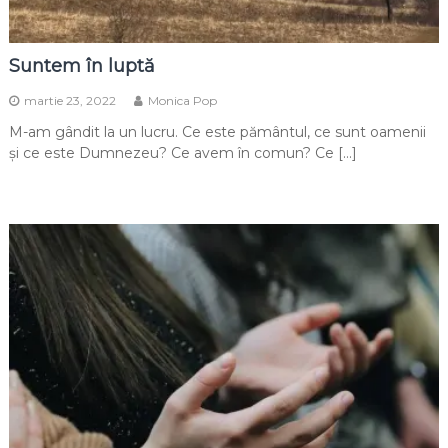
Suntem în luptă
martie 23, 2022
Monica Pop
M-am gândit la un lucru. Ce este pământul, ce sunt oamenii
și ce este Dumnezeu? Ce avem în comun? Ce […]