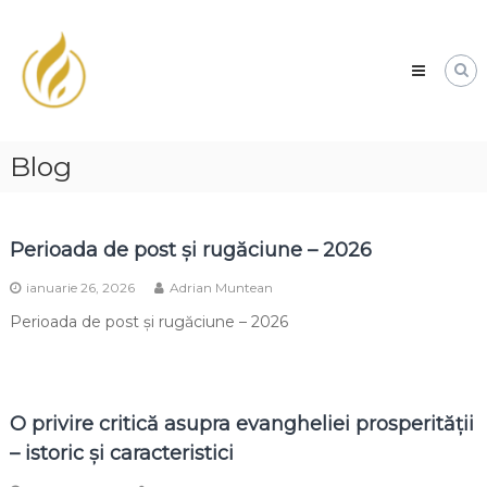
Biserica
Penticostală
nr
1
Fiți
binecuvântați
Blog
de
Domnul!
Perioada de post și rugăciune – 2026
ianuarie 26, 2026
Adrian Muntean
Perioada de post și rugăciune – 2026
O privire critică asupra evangheliei prosperității
– istoric și caracteristici