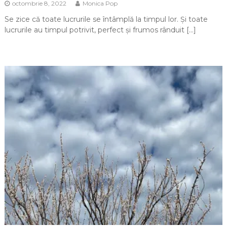
octombrie 8, 2022
Monica Pop
Se zice că toate lucrurile se întâmplă la timpul lor. Și toate
lucrurile au timpul potrivit, perfect și frumos rânduit […]