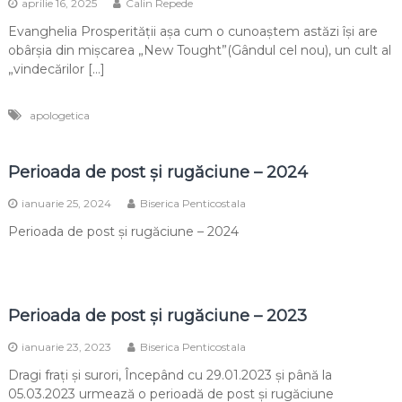
aprilie 16, 2025
Calin Repede
Evanghelia Prosperității așa cum o cunoaștem astăzi își are
obârșia din mișcarea „New Tought”(Gândul cel nou), un cult al
„vindecărilor […]
apologetica
Perioada de post și rugăciune – 2024
ianuarie 25, 2024
Biserica Penticostala
Perioada de post și rugăciune – 2024
Perioada de post și rugăciune – 2023
ianuarie 23, 2023
Biserica Penticostala
Dragi frați și surori, Începând cu 29.01.2023 și până la
05.03.2023 urmează o perioadă de post și rugăciune