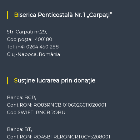
Biserica Penticostală Nr. 1 „Carpați”
Str. Carpați nr.29,
Cod poștal: 400180
Tel: (+4) 0264 450 288
Cluj-Napoca, România
Susține lucrarea prin donație
Banca: BCR,
Cont RON: RO83RNCB 0106026611020001
Cod SWIFT: RNCBROBU
Banca: BT,
Cont RON: RO45BTRLRONCRT0CY5208001