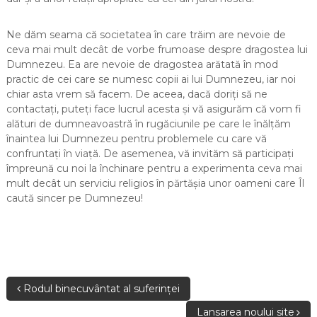
Ne dăm seama că societatea în care trăim are nevoie de
ceva mai mult decât de vorbe frumoase despre dragostea lui
Dumnezeu. Ea are nevoie de dragostea arătată în mod
practic de cei care se numesc copii ai lui Dumnezeu, iar noi
chiar asta vrem să facem. De aceea, dacă doriți să ne
contactați, puteți face lucrul acesta și vă asigurăm că vom fi
alături de dumneavoastră în rugăciunile pe care le înălțăm
înaintea lui Dumnezeu pentru problemele cu care vă
confruntați în viață. De asemenea, vă invităm să participați
împreună cu noi la închinare pentru a experimenta ceva mai
mult decât un serviciu religios în părtășia unor oameni care Îl
caută sincer pe Dumnezeu!
Rodul binecuvântat al suferinței
Lansarea noului site