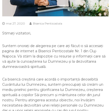
mai 27, 2020
Biserica Penticostala
Stimați vizitatori,
Suntem onorați de alegerea pe care ați făcut-o să accesați
pagina de internet a Bisericii Penticostale Nr. 1 din Cluj-
Napoca. Vă stăm la dispoziție cu resurse și informații care să
vă ajute la cunoașterea lui Dumnezeu și la dezvoltarea
dumneavoastră spirituală.
Ca biserică creștină care acordă o importanță deosebită
Cuvântului lui Dumnezeu, suntem preocupați să creăm un
mediu prielnic pentru glorificarea lui Dumnezeu, creșterea
spirituală a copiilor Săi precum și mântuirea celor din jurul
nostru. Pentru atingerea acestui obiectiv, noi învățăm
necesitatea dezvoltării unei relații personale cu Dumnezeu
dar și a unor relații apropiate cu cei din jurul nostru.