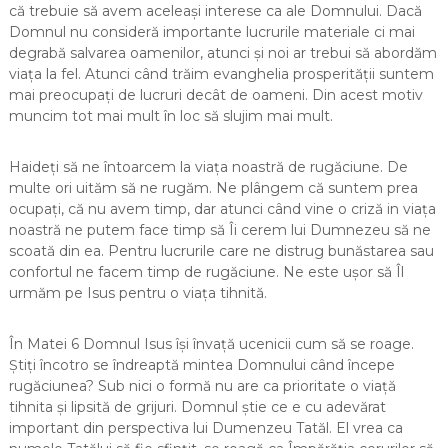
că trebuie să avem aceleași interese ca ale Domnului. Dacă
Domnul nu consideră importante lucrurile materiale ci mai
degrabă salvarea oamenilor, atunci și noi ar trebui să abordăm
viața la fel. Atunci când trăim evanghelia prosperității suntem
mai preocupați de lucruri decât de oameni. Din acest motiv
muncim tot mai mult în loc să slujim mai mult.
Haideți să ne întoarcem la viața noastră de rugăciune. De
multe ori uităm să ne rugăm. Ne plângem că suntem prea
ocupați, că nu avem timp, dar atunci când vine o criză in viața
noastră ne putem face timp să Îi cerem lui Dumnezeu să ne
scoată din ea. Pentru lucrurile care ne distrug bunăstarea sau
confortul ne facem timp de rugăciune. Ne este ușor să Îl
urmăm pe Isus pentru o viața tihnită.
În Matei 6 Domnul Isus își învață ucenicii cum să se roage.
Știți încotro se îndreaptă mintea Domnului când începe
rugăciunea? Sub nici o formă nu are ca prioritate o viață
tihnita și lipsită de grijuri. Domnul știe ce e cu adevărat
important din perspectiva lui Dumenzeu Tatăl. El vrea ca