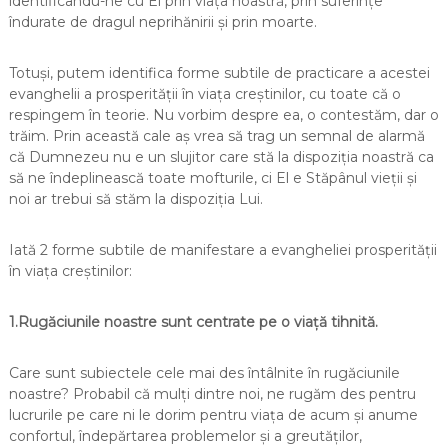
identificându-ne cu El prin viața noastră, prin suferințe
îndurate de dragul neprihănirii și prin moarte.
Totuși, putem identifica forme subtile de practicare a acestei
evanghelii a prosperității în viața creștinilor, cu toate că o
respingem în teorie. Nu vorbim despre ea, o contestăm, dar o
trăim. Prin această cale aș vrea să trag un semnal de alarmă
că Dumnezeu nu e un slujitor care stă la dispoziția noastră ca
să ne îndeplinească toate mofturile, ci El e Stăpânul vieții și
noi ar trebui să stăm la dispoziția Lui.
Iată 2 forme subtile de manifestare a evangheliei prosperității
în viața creștinilor:
1.Rugăciunile noastre sunt centrate pe o viață tihnită.
Care sunt subiectele cele mai des întâlnite în rugăciunile
noastre? Probabil că mulți dintre noi, ne rugăm des pentru
lucrurile pe care ni le dorim pentru viața de acum și anume
confortul, îndepărtarea problemelor și a greutăților,