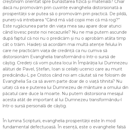
creștinism orientat spre bunăstarea fizică și materială? Chiar
dacă nu promovăm prin cuvinte evanghelia distorsionată a
prosperității s-ar putea să o promovăm prin practică. De pildă,
puneți-vă intrebarea “Când mă văd copiii mei că mă rog?”
Este rugăciunea parte din viața mea sau apare doar atunci
când lovesc peste noi necazurile? Nu ne mai putem ascunde
după faptul că noi nu o predicăm și nu o aprobăm atâta timp
cât o trăim. Haideți să acordăm mai multă atenție felului în
care ne practicăm viața de credință ca nu cumva să
distorsionăm Evanghelia transformând-o într-o sursă de
câștig. Credeți că vom putea locui în Împărăția lui Dumnezeu
alături de Pavel, Ștefan, Ioan si ceilalți ucenici care au murit
predicându-L pe Cristos când noi am căutat să ne folosim de
Evanghelia Sa ca să avem parte doar de o viață tihnita? Nu
uitați că ea e puterea lui Dumnezeu de mântuire a omului din
păcatul care duce la moarte. Nu putem distorsiona mesajul
acesta atât de important al lui Dumnezeu transformându-l
într-o sursă personală de câștig.
În lumina Scripturii, evanghelia prosperității este în mod
fundamental defectuoasă. În esență, este o evanghelie falsă