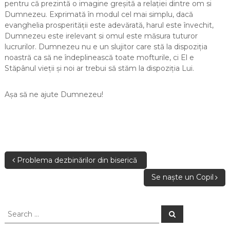
pentru că prezintă o imagine greșită a relației dintre om si
Dumnezeu. Exprimată în modul cel mai simplu, dacă
evanghelia prosperității este adevărată, harul este învechit,
Dumnezeu este irelevant si omul este măsura tuturor
lucrurilor. Dumnezeu nu e un slujitor care stă la dispoziția
noastră ca să ne îndeplinească toate mofturile, ci El e
Stăpânul vieții și noi ar trebui să stăm la dispoziția Lui.
Așa să ne ajute Dumnezeu!
Problema dezbinărilor din biserică
Se naște un Copil