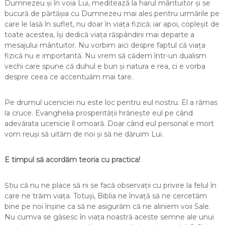
Dumnezeu și în voia Lui, meditează la harul mântuitor și se
bucură de părtășia cu Dumnezeu mai ales pentru urmările pe
care le lasă în suflet, nu doar în viața fizică; iar apoi, copleșit de
toate acestea, își dedică viața răspândirii mai departe a
mesajului mântuitor. Nu vorbim aici despre faptul că viața
fizică nu e importantă. Nu vrem să cădem într-un dualism
vechi care spune că duhul e bun și natura e rea, ci e vorba
despre ceea ce accentuăm mai tare.
Pe drumul uceniciei nu este loc pentru eul nostru. El a rămas
la cruce. Evanghelia prosperității hrănește eul pe când
adevărata ucenicie îl omoară. Doar când eul personal e mort
vom reuși să uităm de noi și să ne dăruim Lui.
E timpul să acordăm teoria cu practica!
Știu că nu ne place să ni se facă observații cu privire la felul în
care ne trăim viața. Totuși, Biblia ne învață să ne cercetăm
bine pe noi înșine ca să ne asigurăm că ne aliniem voii Sale.
Nu cumva se găsesc în viața noastră aceste semne ale unui