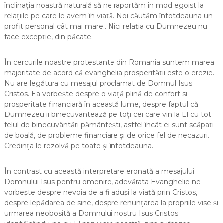
înclinația noastră naturală să ne raportăm în mod egoist la
relațiile pe care le avem în viață. Noi căutăm întotdeauna un
profit personal cât mai mare.. Nici relația cu Dumnezeu nu
face excepție, din păcate.
În cercurile noastre protestante din Romania suntem marea
majoritate de acord că evanghelia prosperității este o erezie.
Nu are legătura cu mesajul proclamat de Domnul Isus
Cristos. Ea vorbește despre o viață plină de confort si
prosperitate financiară în această lume, despre faptul că
Dumnezeu îi binecuvântează pe toți cei care vin la El cu tot
felul de binecuvântări pământești, astfel încât ei sunt scăpați
de boală, de probleme financiare și de orice fel de necazuri.
Credința le rezolvă pe toate și întotdeauna.
În contrast cu această interpretare eronată a mesajului
Domnului Isus pentru omenire, adevărata Evanghelie ne
vorbește despre nevoia de a fi aduși la viață prin Cristos,
despre lepădarea de sine, despre renunțarea la propriile vise și
urmarea neobosită a Domnului nostru Isus Cristos