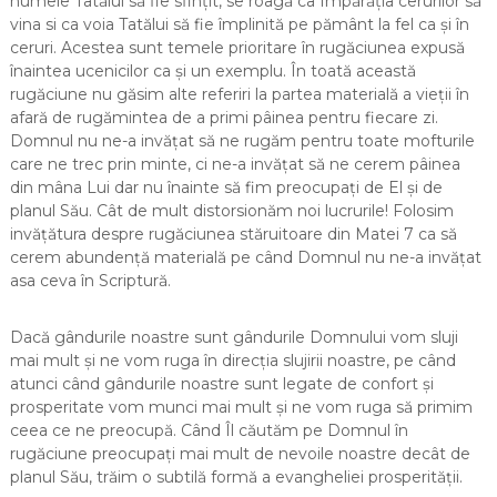
numele Tatălui să fie sfințit, se roagă ca Împărăția cerurilor să
vina si ca voia Tatălui să fie împlinită pe pământ la fel ca și în
ceruri. Acestea sunt temele prioritare în rugăciunea expusă
înaintea ucenicilor ca și un exemplu. În toată această
rugăciune nu găsim alte referiri la partea materială a vieții în
afară de rugămintea de a primi pâinea pentru fiecare zi.
Domnul nu ne-a invățat să ne rugăm pentru toate mofturile
care ne trec prin minte, ci ne-a invățat să ne cerem pâinea
din mâna Lui dar nu înainte să fim preocupați de El și de
planul Său. Cât de mult distorsionăm noi lucrurile! Folosim
invățătura despre rugăciunea stăruitoare din Matei 7 ca să
cerem abundență materială pe când Domnul nu ne-a invățat
asa ceva în Scriptură.
Dacă gândurile noastre sunt gândurile Domnului vom sluji
mai mult și ne vom ruga în direcția slujirii noastre, pe când
atunci când gândurile noastre sunt legate de confort și
prosperitate vom munci mai mult și ne vom ruga să primim
ceea ce ne preocupă. Când Îl căutăm pe Domnul în
rugăciune preocupați mai mult de nevoile noastre decât de
planul Său, trăim o subtilă formă a evangheliei prosperității.