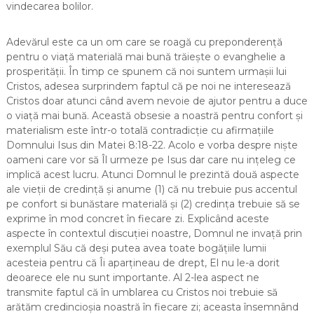
vindecarea bolilor.
Adevărul este ca un om care se roagă cu preponderență
pentru o viață materială mai bună trăiește o evanghelie a
prosperității. În timp ce spunem că noi suntem urmașii lui
Cristos, adesea surprindem faptul că pe noi ne interesează
Cristos doar atunci când avem nevoie de ajutor pentru a duce
o viață mai bună. Această obsesie a noastră pentru confort și
materialism este într-o totală contradicție cu afirmațiile
Domnului Isus din Matei 8:18-22. Acolo e vorba despre niște
oameni care vor să Îl urmeze pe Isus dar care nu ințeleg ce
implică acest lucru. Atunci Domnul le prezintă două aspecte
ale vieții de credință și anume (1) că nu trebuie pus accentul
pe confort si bunăstare materială și (2) credința trebuie să se
exprime în mod concret în fiecare zi. Explicând aceste
aspecte în contextul discuției noastre, Domnul ne invață prin
exemplul Său că deși putea avea toate bogățiile lumii
acesteia pentru că Îi aparțineau de drept, El nu le-a dorit
deoarece ele nu sunt importante. Al 2-lea aspect ne
transmite faptul că în umblarea cu Cristos noi trebuie să
arătăm credincioșia noastră în fiecare zi; aceasta însemnând