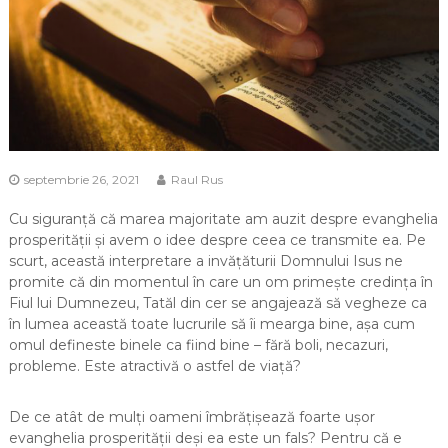
septembrie 26, 2021
Raul Rus
Cu siguranță că marea majoritate am auzit despre evanghelia
prosperității și avem o idee despre ceea ce transmite ea. Pe
scurt, această interpretare a invățăturii Domnului Isus ne
promite că din momentul în care un om primește credința în
Fiul lui Dumnezeu, Tatăl din cer se angajează să vegheze ca
în lumea această toate lucrurile să îi mearga bine, așa cum
omul defineste binele ca fiind bine – fără boli, necazuri,
probleme. Este atractivă o astfel de viață?
De ce atât de mulți oameni îmbrățișează foarte ușor
evanghelia prosperității deși ea este un fals? Pentru că e