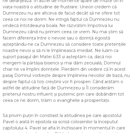
ne deranjează. În astfel de momente apare de multe ori în
viața noastră o atitudine de frustrare. Uneori credem că
Dumnezeu nu are altceva de facut decât să ne ofere tot
ceea ce noi ne dorim. Ne intrigă faptul că Dumnezeu nu
vindecă întotdeauna boala. Ne răzvrătim împotriva lui
Dumnezeu când nu primim ceea ce vrem. Nu mai știm să
facem diferența între o nevoie sau o dorință egoistă
așteptându-ne ca Dumnezeu să considere toate pretențiile
noastre nevoi și să ni le împlinească imediat. Ne luăm ca
suport pasajul din Matei 6:33 și așteptăm ca, dacă noi
mergem la părtășia bisericii și mai dăm zeciuială, Domnul
chiar ne va împlini dorințele. Pierdem din vedere că în acest
pasaj Domnul vorbește despre împlinirea nevoilor de bază, nu
despre faptul că toți creștinii vor fi prosperi. Când arătăm o
astfel de atitudine față de Dumnezeu și Îl considerăm
prietenul nostru influent și puternic prin care dobândim tot
ceea ce ne dorim, trăim o evanghelie a prosperității.
Să privim puțin în constrast la atitudinea pe care apostolul
Pavel o arată în epistola sa scrisă colosenilor la începutul
capitolului 4. Pavel se afla în închisoare în momentul în care