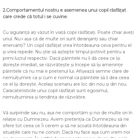
2.Comportamentul nostru e asemenea unui copil răsfățat
care crede că totul i se cuvine.
Cu siguranță ați văzut în viață copii răsfățați. Poate chiar aveți
unul. Nu-i așa că de multe ori sunt deranjanți sau chiar
enervanți? Un copil răsfățat vrea întotdeauna ceva pentru el
și vrea repede. Nu știe să aștepte timpul potrivit pentru a
primi lucrul respectiv. Dacă părintele nu îi dă ceea ce își
dorește imediat, se răzvrătește și începe să își amenințe
părintele că nu mai e prietenul lui. Afișează semne clare de
nemulțumire ca și cum e normal ca părintele să îi dea ceea
ce el își dorește. Același scenariu are loc din nou și din nou.
Caracateristicile unui copil răsfățat sunt egoismul,
nemulțumirea și tendința de răzvrătire.
Vă surprinde sau nu, așa ne comportăm și noi de multe ori în
relație cu Dumnezeu. Avem pretenția ca Dumnezeu să ne
ofere tot ceea ce Îi cerem și să ne scoată întotdeauna din
situațiile care nu ne convin. Dacă nu face așa cum vrem noi