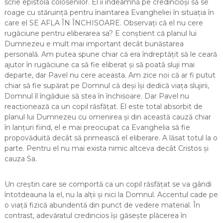
scrie epistola colosenilor. El îi îndeamnă pe credincioși să se
roage cu stăruință pentru înaintarea Evangheliei în situația în
care el SE AFLA ÎN ÎNCHISOARE. Observați că el nu cere
rugăciune pentru eliberarea sa? E conștient că planul lui
Dumnezeu e mult mai important decât bunăstarea
personală. Am putea spune chiar că era îndreptățit să le ceară
ajutor în rugăciune ca să fie eliberat și să poată sluji mai
departe, dar Pavel nu cere aceasta. Am zice noi că ar fi putut
chiar să fie supărat pe Domnul că deși își dedică viața slujirii,
Domnul îl îngăduie să stea în închisoare. Dar Pavel nu
reacționează ca un copil răsfățat. El este total absorbit de
planul lui Dumnezeu cu omenirea și din această cauză chiar
în lanțuri fiind, el e mai preocupat ca Evanghelia să fie
propovăduită decât să primească el eliberare. A lăsat totul la o
parte. Pentru el nu mai exista nimic altceva decât Cristos și
cauza Sa.
Un creștin care se comportă ca un copil răsfățat se va gândi
întotdeauna la el, nu la alții și nici la Domnul. Accentul cade pe
o viață fizică abundentă din punct de vedere material. În
contrast, adevăratul credincios își găsește plăcerea în