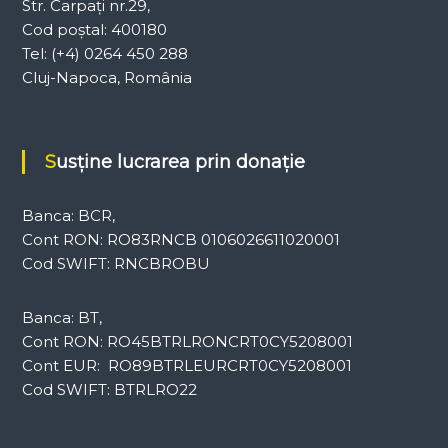
Str. Carpați nr.29,
Cod poștal: 400180
Tel: (+4) 0264 450 288
Cluj-Napoca, România
Susține lucrarea prin donație
Banca: BCR,
Cont RON: RO83RNCB 0106026611020001
Cod SWIFT: RNCBROBU
Banca: BT,
Cont RON: RO45BTRLRONCRT0CY5208001
Cont EUR: RO89BTRLEURCRT0CY5208001
Cod SWIFT: BTRLRO22