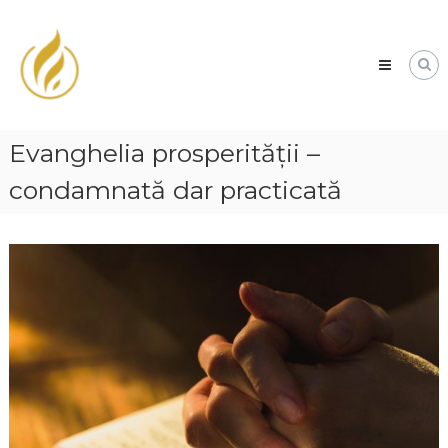
Biserica
Penticostală
nr
1
Fiți
binecuvântați
Evanghelia prosperității –
de
Domnul!
condamnată dar practicată