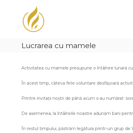
Biserica
Penticostală
nr
1
Fiți
binecuvântați
Lucrarea cu mamele
de
Domnul!
Activitatea cu mamele presupune o întâlnire lunară cu 
În acest timp, câteva fete voluntare desfășoară activități
Printre invitații noștri de până acum s-au numărat: so
De asemenea, la întâlnirile noastre adunăm bani pentru
În restul timpului, păstrăm legătura printr-un grup d