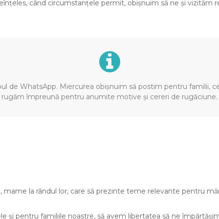
ineînțeles, când circumstanțele permit, obișnuim să ne și vizităm re
 de WhatsApp. Miercurea obișnuim să postim pentru familii, cel
rugăm împreună pentru anumite motive și cereri de rugăciune.
, mame la rândul lor, care să prezinte teme relevante pentru mă
e și pentru familiile noastre, să avem libertatea să ne împărtăș