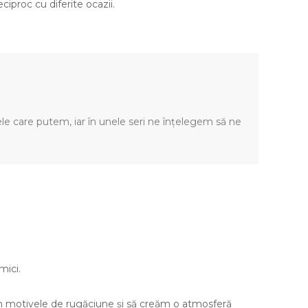
ciproc cu diferite ocazii.
e care putem, iar în unele seri ne înțelegem să ne
mici.
im motivele de rugăciune și să creăm o atmosferă