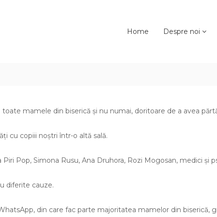
Home
Despre noi
toate mamele din biserică și nu numai, doritoare de a avea părtăș
 cu copiii noștri într-o altă sală.
ra Piri Pop, Simona Rusu, Ana Druhora, Rozi Mogosan, medici și psi
 diferite cauze.
e WhatsApp, din care fac parte majoritatea mamelor din biserică