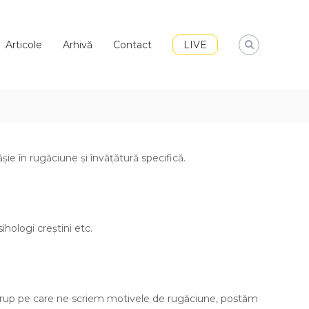
Articole
Arhivă
Contact
LIVE
ie în rugăciune și învățătură specifică.
hologi creștini etc.
, grup pe care ne scriem motivele de rugăciune, postăm